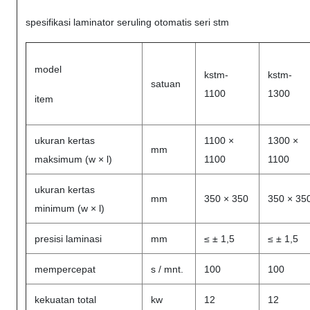
spesifikasi laminator seruling otomatis seri stm
model
kstm-
kstm-
satuan
1100
1300
item
ukuran kertas
1100 ×
1300 ×
mm
maksimum (w × l)
1100
1100
ukuran kertas
mm
350 × 350
350 × 35
minimum (w × l)
presisi laminasi
mm
≤ ± 1,5
≤ ± 1,5
mempercepat
s / mnt.
100
100
kekuatan total
kw
12
12