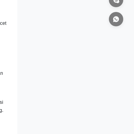
cet
an
si
g.