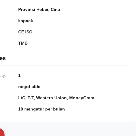
Provinsi Hebei, Cina
kspack
CE ISO
TMB
ies
ty:
1
negotiable
L/C, T/T, Western Union, MoneyGram
10 mengatur per bulan