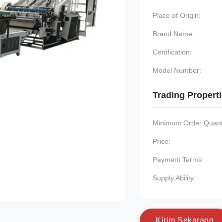
Place of Origin:
Brand Name:
Certification:
Model Number:
Trading Propert
Minimum Order Quanti
Price:
Payment Terms:
Supply Ability:
K
i
r
i
m
S
e
k
a
r
a
n
g