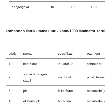
panjangnya
m
11.5
12.5
komponen listrik utama untuk
k
stm-1300 laminator seru
tidak.
nama
spesifikasi
pabrikan
1
kontaktor
lc1-d0910
schneider
suplai tegangan
2
s-250-24
jahat, taiwa
stabil
3
plc
fx1n-60mt
mitsubishi, 
4
ekstensi plc
fx2n-2da
mitsubishi, 