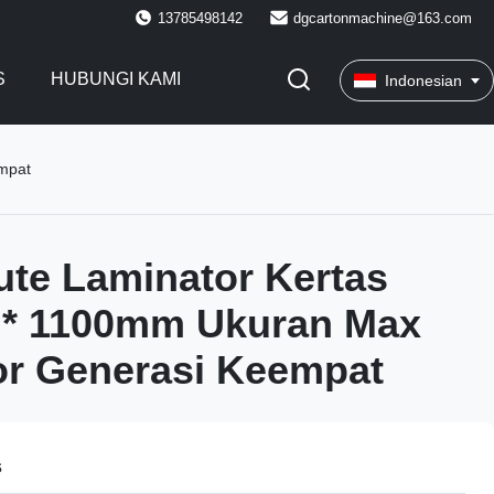
13785498142
dgcartonmachine@163.com
S
HUBUNGI KAMI
Indonesian
mpat
ute Laminator Kertas
* 1100mm Ukuran Max
or Generasi Keempat
s