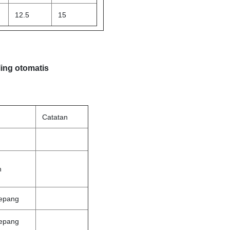
12.5
15
ling otomatis
Catatan
n
jepang
jepang