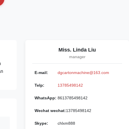
Miss. Linda Liu
manager
h
an
E-mail:
dgcartonmachine@163.com
Telp:
13785498142
WhatsApp:
8613785498142
Wechat wechat:
13785498142
Skype:
chlxm888