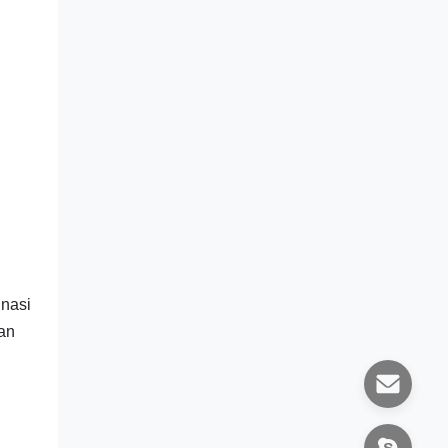
inasi
kan