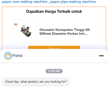
paper core making machine
paper pipe making machine
,
Dapatkan Harga Terbaik untuk
Otomatis Kecepatan Tinggi 60-
600mm Diameter Kertas Inti
Membentuk Mesin 45 Baja
Terus
Fiona
Mesin Pembuat Kertas Tabung Otomatis
Lebih
9:29 AM
Good day, what product are you looking for?
Pembuat
PLC Touch
KSJG 100mm
Mesin Produksi
Mesin pe
 Tabung
Screen Otomatis
CNC Paper Pipe
Tabung Kertas
tabung k
tomatis,
Paper Tube
Forming Machine,
Otomatis Efisiensi
otomati
Pembuat
Membuat Mesin
Core Membuat
Tinggi
kepa
 Meter
KSJG - 200 Model
Mesin
Disesuaikan