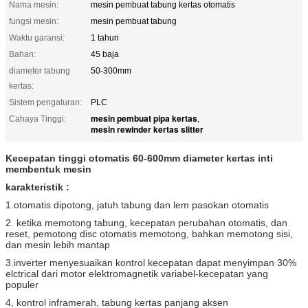
Nama mesin:
mesin pembuat tabung kertas otomatis
fungsi mesin:
mesin pembuat tabung
Waktu garansi:
1 tahun
Bahan:
45 baja
diameter tabung
50-300mm
kertas:
Sistem pengaturan:
PLC
mesin pembuat pipa kertas
Cahaya Tinggi:
,
mesin rewinder kertas slitter
Kecepatan tinggi otomatis 60-600mm diameter kertas inti
membentuk mesin
karakteristik
:
1.otomatis dipotong, jatuh tabung dan lem pasokan otomatis
2. ketika memotong tabung, kecepatan perubahan otomatis, dan
reset, pemotong disc otomatis memotong, bahkan memotong sisi,
dan mesin lebih mantap
3.inverter menyesuaikan kontrol kecepatan dapat menyimpan 30%
elctrical dari motor elektromagnetik variabel-kecepatan yang
populer
4, kontrol inframerah, tabung kertas panjang aksen