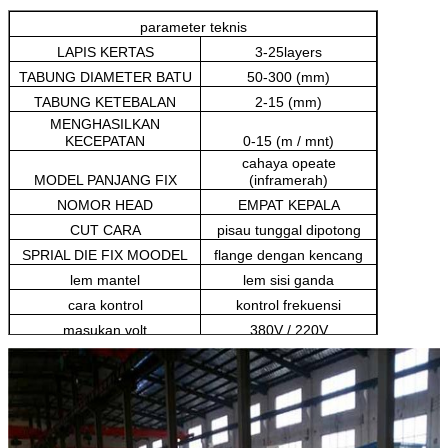
parameter teknis
LAPIS KERTAS
3-25layers
TABUNG DIAMETER BATU
50-300 (mm)
TABUNG KETEBALAN
2-15 (mm)
MENGHASILKAN
KECEPATAN
0-15 (m / mnt)
cahaya opeate
MODEL PANJANG FIX
(inframerah)
NOMOR HEAD
EMPAT KEPALA
CUT CARA
pisau tunggal dipotong
SPRIAL DIE FIX MOODEL
flange dengan kencang
lem mantel
lem sisi ganda
cara kontrol
kontrol frekuensi
masukan volt
380V / 220V
orang operatasi
1 atau 2 atau 3