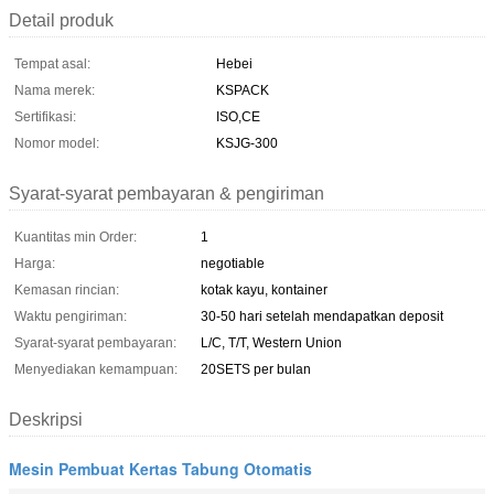
Detail produk
Tempat asal:
Hebei
Nama merek:
KSPACK
Sertifikasi:
ISO,CE
Nomor model:
KSJG-300
Syarat-syarat pembayaran & pengiriman
Kuantitas min Order:
1
Harga:
negotiable
Kemasan rincian:
kotak kayu, kontainer
Waktu pengiriman:
30-50 hari setelah mendapatkan deposit
Syarat-syarat pembayaran:
L/C, T/T, Western Union
Menyediakan kemampuan:
20SETS per bulan
Deskripsi
Mesin Pembuat Kertas Tabung Otomatis