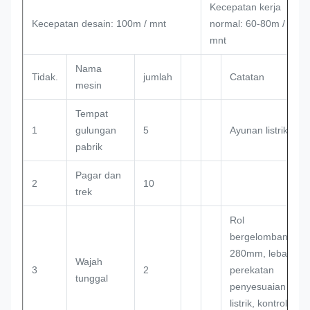
Kecepatan kerja
Kecepatan desain: 100m / mnt
normal: 60-80m /
mnt
Nama
Tidak.
jumlah
Catatan
mesin
Tempat
1
gulungan
5
Ayunan listrik
pabrik
Pagar dan
2
10
trek
Rol
bergelombang
280mm, lebar
Wajah
3
2
perekatan
tunggal
penyesuaian
listrik, kontrol