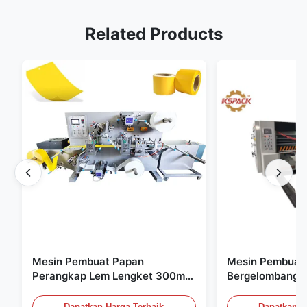
Related Products
Mesin Pembuat Papan
Mesin Pembuat 
Perangkap Lem Lengket 300mm
Bergelombang 
Untuk Pertanian
Flexo Untuk Kar
Bergelombang
Dapatkan Harga Terbaik
Dapatkan H