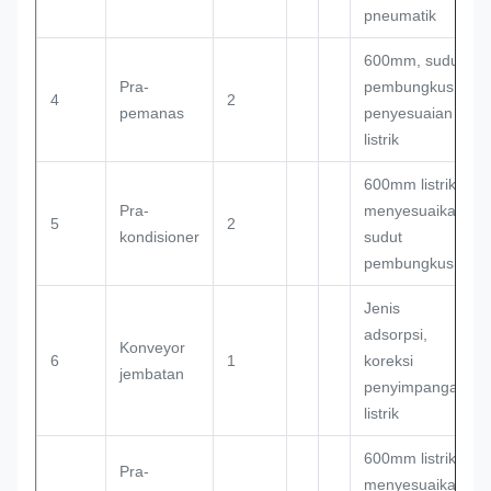
pneumatik
600mm, sudut
Pra-
pembungkus
4
2
pemanas
penyesuaian
listrik
600mm listrik
Pra-
menyesuaikan
5
2
kondisioner
sudut
pembungkus
Jenis
adsorpsi,
Konveyor
6
1
koreksi
jembatan
penyimpangan
listrik
600mm listrik
Pra-
menyesuaikan