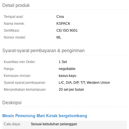
Detail produk
Tempat asal:
Cina
Nama merek:
KSPACK
Sertifikasi:
CE/ ISO 9001
Nomor model:
ML
Syarat-syarat pembayaran & pengiriman
Kuantitas min Order:
1 Set
Harga:
negotiable
Kemasan rincian:
kasus kayu
Syarat-syarat pembayaran:
L/C, D/A, D/P, T/T, Western Union
Menyediakan kemampuan:
20 set per bulan
Deskripsi
Mesin Pemotong Mati Kotak bergelombang
Catu daya:
Sesuai kebutuhan pelanggan