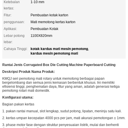
Ketebalan
1-10 mm
kertas:
Fitur:
Pembuatan kotak karton
penggunaan:
Mati memotong kertas karton
Aplikasi:
Pembuatan Kotak
Lebar potong
1100X820mm
lebar:
kotak kardus mati mesin pemotong
Cahaya Tinggi:
,
kardus mesin pemotong mati
Rantai Jenis Corrugated Box Die Cutting Machine Paperboard Cutting
Deskripsi Produk Nama Produk:
KMQJ seri pemotong mati rotary untuk memotong berbagai papan
bergelombang dan semua jenis kemasan berbentuk khusus. Ini memiliki
efisiensi tinggi, penghematan daya, fitur yang aman, adalah generasi ketiga
pemotong rotari mati domestik.
Konfigurasi utama:
Bagian pakan kertas
1. pakan rantai manual, slot lengkap, sudut potong, lipatan, meninju satu kali.
2. kertas umpan kecepatan 4000 pcs per jam, mati akurasi pemotongan ± 1mm.
3. phase motor fase dengan struktur penyesuaian listrik, mulai dan berhenti