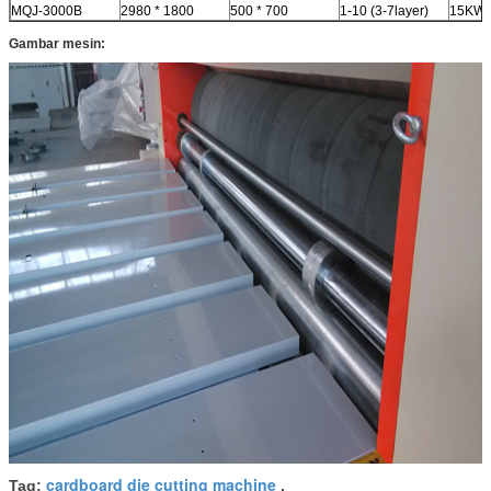
MQJ-3000B
2980 * 1800
500 * 700
1-10 (3-7layer)
15KW
Gambar mesin:
cardboard die cutting machine
Tag:
,