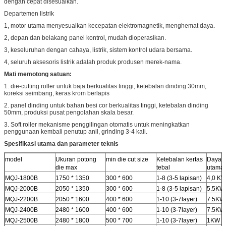
dengan cepat disesuaikan.
Departemen listrik
1, motor utama menyesuaikan kecepatan elektromagnetik, menghemat daya.
2, depan dan belakang panel kontrol, mudah dioperasikan.
3, keseluruhan dengan cahaya, listrik, sistem kontrol udara bersama.
4, seluruh aksesoris listrik adalah produk produsen merek-nama.
Mati memotong satuan:
1. die-cutting roller untuk baja berkualitas tinggi, ketebalan dinding 30mm,
koreksi seimbang, keras krom berlapis
2. panel dinding untuk bahan besi cor berkualitas tinggi, ketebalan dinding
50mm, produksi pusat pengolahan skala besar.
3. Soft roller mekanisme penggilingan otomatis untuk meningkatkan
penggunaan kembali penutup anil, grinding 3-4 kali.
Spesifikasi utama dan parameter teknis
model
Ukuran potong
min die cut size
Ketebalan kertas
Daya m
die max
tebal
utama
MQJ-1800B
1750 * 1350
300 * 600
1-8 (3-5 lapisan)
4,0 K
MQJ-2000B
2050 * 1350
300 * 600
1-8 (3-5 lapisan)
5.5KW
MQJ-2200B
2050 * 1600
400 * 600
1-10 (3-7layer)
7.5KW
MQJ-2400B
2480 * 1600
400 * 600
1-10 (3-7layer)
7.5KW
MQJ-2500B
2480 * 1800
500 * 700
1-10 (3-7layer)
1KW