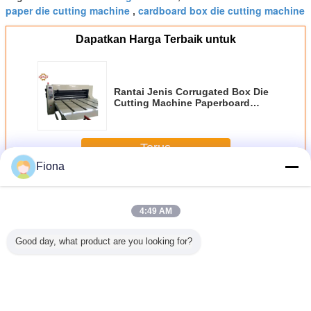
paper die cutting machine
cardboard box die cutting machine
,
Dapatkan Harga Terbaik untuk
Rantai Jenis Corrugated Box Die
Cutting Machine Paperboard
Cutting
Terus
Fiona
Mesin Pemotong Mati Kotak bergelombang
Lebih
4:49 AM
Good day, what product are you looking for?
Karton
Mesin Pemotong
Otomatis
Kotak Pizza Mesin
Electrici
ombang
Mati Kotak
Corrugated Box
Pemotong Mati
Corrugat
 Mesin
Bergelombang
Die Cutting
Kotak
Die Cut
ng Dan
Manual Untuk
Machine, Karton
Bergelombang
Mach
emotong
Karton
Box Die Cutting
800mm X
Kecepata