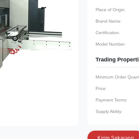
Place of Origin:
Brand Name:
Certification:
Model Number:
Trading Propert
Minimum Order Quanti
Price:
Payment Terms:
Supply Ability:
K
i
r
i
m
S
e
k
a
r
a
n
g