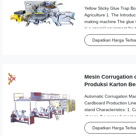
Yellow Sticky Glue Trap B
Agriculture 1. The Introduc
making machine The glue 
is a special equipment for 
insect board. Adhesive, pu
Dapatkan Harga Terba
on this device at once. The
Mesin Corrugation o
Produksi Karton B
Automatic Corrugation Mac
Cardboard Production Line 
stand Characteristics: 1. C
change the paper but not 
mechiniacal driver to finis
Dapatkan Harga Terba
and down , loose or moving .