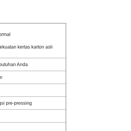
ormal
ekuatan kertas karton asli
butuhan Anda
n
gsi pre-pressing