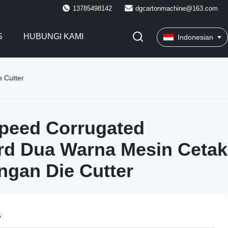
13785498142
dgcartonmachine@163.com
S
HUBUNGI KAMI
Indonesian
 Cutter
peed ​​Corrugated
rd Dua Warna Mesin Cetak
ngan Die Cutter
s