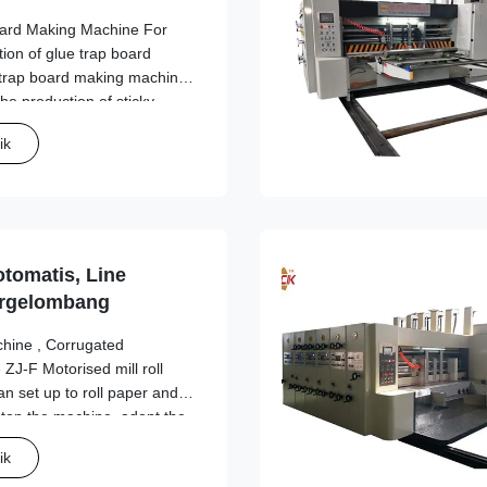
oard Making Machine For
tion of glue trap board
trap board making machine
the production of sticky
nching, slitting can be done
ik
 device is easy ...
tomatis, Line
ergelombang
hine , Corrugated
ZJ-F Motorised mill roll
an set up to roll paper and
stop the machine ,adopt the
h the base paper clamp ,rise
ik
 2. Effective ...