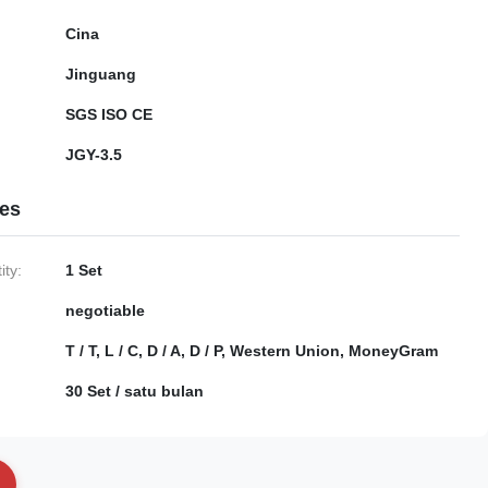
Cina
Jinguang
SGS ISO CE
JGY-3.5
ies
ty:
1 Set
negotiable
T / T, L / C, D / A, D / P, Western Union, MoneyGram
30 Set / satu bulan