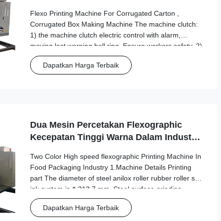
Bergelombang
Flexo Printing Machine For Corrugated Carton ,
Corrugated Box Making Machine The machine clutch:
1) the machine clutch electric control with alarm,
moving last warning bell ring, Ensure workers safety. 2)
Pneumatic interlocking device 3) the main motor
Dapatkan Harga Terbaik
adopts frequency conversion motor, frequency ...
Dua Mesin Percetakan Flexographic
Kecepatan Tinggi Warna Dalam Industri
Kemasan Makanan
Two Color High speed flexographic Printing Machine In
Food Packaging Industry 1.Machine Details Printing
part The diameter of steel anilox roller rubber roller set
ink system is ¢ 213.7 mm. Steel surface grinding,
repression reticulate, hard chrome plating. Balance
Dapatkan Harga Terbaik
correction, smooth operation. Mesh ...