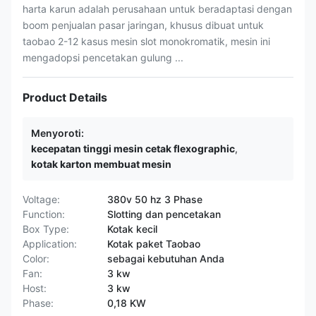
harta karun adalah perusahaan untuk beradaptasi dengan
boom penjualan pasar jaringan, khusus dibuat untuk
taobao 2-12 kasus mesin slot monokromatik, mesin ini
mengadopsi pencetakan gulung ...
Product Details
Menyoroti:
kecepatan tinggi mesin cetak flexographic
,
kotak karton membuat mesin
Voltage:
380v 50 hz 3 Phase
Function:
Slotting dan pencetakan
Box Type:
Kotak kecil
Application:
Kotak paket Taobao
Color:
sebagai kebutuhan Anda
Fan:
3 kw
Host:
3 kw
Phase:
0,18 KW