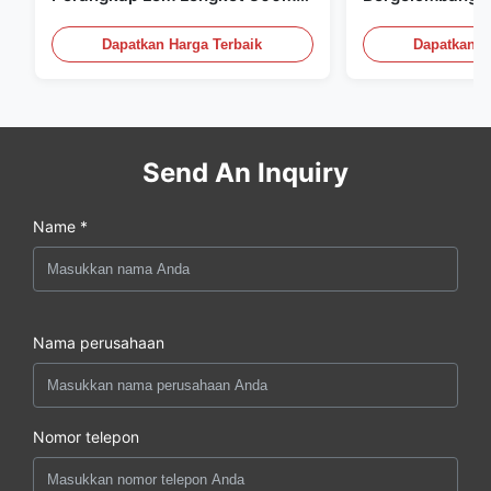
Untuk Pertanian
Flexo Untuk Kar
Bergelombang
Dapatkan Harga Terbaik
Dapatkan H
Send An Inquiry
Name *
Nama perusahaan
Nomor telepon