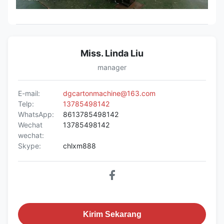
Miss. Linda Liu
manager
E-mail:
dgcartonmachine@163.com
Telp:
13785498142
WhatsApp:
8613785498142
Wechat
13785498142
wechat:
Skype:
chlxm888
Kirim Sekarang