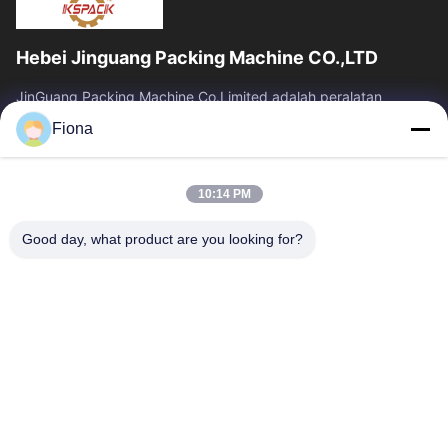
Hebei Jinguang Packing Machine CO.,LTD
JinGuang Packing Machine Co.Limited adalah peralatan
pencetakan karton bergelombang profesional dan mesin
Fiona
terkait untuk produksi karton selama...
Tautan Cepat
10:14 PM
Rumah
Produk
Tentang Kami
Tur Pabrik
Good day, what product are you looking for?
Kontrol Kualitas
Hubungi Kami
Berita
Hubungi Kami
86--13785498142
86-317-5202033
dgcartonmachine@163.com