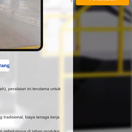
button
rang
), peralatan ini terutama untuk
tradisional, biaya tenaga kerja
an sebelumnya di tahap produksi