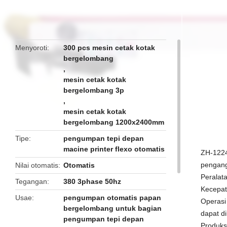
butto
Menyoroti
300 pcs mesin cetak kotak
bergelombang
,
mesin cetak kotak
bergelombang 3p
,
mesin cetak kotak
bergelombang 1200x2400mm
Tipe
pengumpan tepi depan
macine printer flexo otomatis
ZH-1224
pengang
Nilai otomatis
Otomatis
Peralata
Tegangan
380 3phase 50hz
Kecepat
Usae
pengumpan otomatis papan
Operasi
bergelombang untuk bagian
dapat di
pengumpan tepi depan
Produks