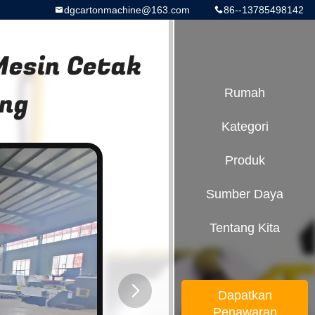
dgcartonmachine@163.com
86--13785498142
esin Cetak
ng
Rumah
Kategori
Produk
Sumber Daya
Tentang Kita
Dapatkan
Penawaran