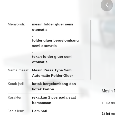
butto
Menyoroti
mesin folder gluer semi
otomatis
,
folder gluer bergelombang
semi otomatis
,
tekan folder gluer semi
otomatis
Nama mesin
Mesin Press Type Semi
Automatic Folder Gluer
Kotak jadi
kotak bergelombang dan
kotak karton
Mesin 
Karakter
rekatkan 2 pcs pada saat
bersamaan
1. Desk
Jenis lem
Lem pati
1) Ini m