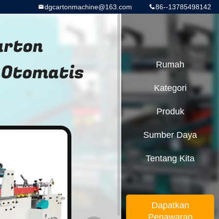
dgcartonmachine@163.com
86--13785498142
arton
 Otomatis
Rumah
Kategori
Produk
Sumber Daya
Tentang Kita
Dapatkan
Penawaran