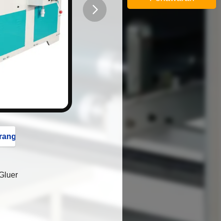
button
rang
Gluer