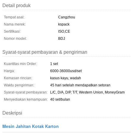
Detail produk
Tempat asal:
Cangzhou
Nama merek:
kspack
Sertifikasi:
ISO,CE
Nomor model:
BDJ
Syarat-syarat pembayaran & pengiriman
Kuantitas min Order:
1 set
Harga:
6000-36000usd/set
Kemasan rincian:
kasus kayu, wadah
Waktu pengiriman:
45 hari setelah mendapatkan setoran
Syarat-syarat pembayaran:
L/C, D/A, D/P, T/T, Western Union, MoneyGram
Menyediakan kemampuan:
40 set/bulan
Deskripsi
Mesin Jahitan Kotak Karton