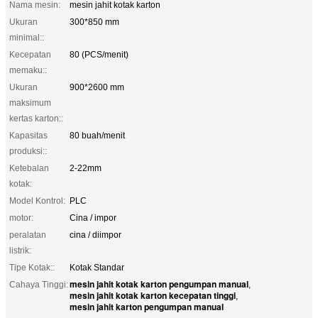
Nama mesin:
mesin jahit kotak karton
Ukuran
300*850 mm
minimal::
Kecepatan
80 (PCS/menit)
memaku::
Ukuran
900*2600 mm
maksimum
kertas karton::
Kapasitas
80 buah/menit
produksi::
Ketebalan
2-22mm
kotak:
Model Kontrol:
PLC
motor:
Cina / impor
peralatan
cina / diimpor
listrik:
Tipe Kotak::
Kotak Standar
mesin jahit kotak karton pengumpan manual
Cahaya Tinggi:
,
mesin jahit kotak karton kecepatan tinggi
,
mesin jahit karton pengumpan manual