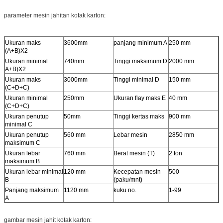
parameter mesin jahitan kotak karton:
Ukuran maks
3600mm
panjang minimum A
250 mm
(A+B)X2
Ukuran minimal
740mm
Tinggi maksimum D
2000 mm
A+B)X2
Ukuran maks
3000mm
Tinggi minimal D
150 mm
(C+D+C)
Ukuran minimal
250mm
Ukuran flay maks E
40 mm
(C+D+C)
Ukuran penutup
50mm
Tinggi kertas maks
900 mm
minimal C
Ukuran penutup
560 mm
Lebar mesin
2850 mm
maksimum C
Ukuran lebar
760 mm
Berat mesin (T)
2 ton
maksimum B
Ukuran lebar minimal
120 mm
Kecepatan mesin
500
B
(paku/mnt)
Panjang maksimum
1120 mm
kuku no.
1-99
A
gambar mesin jahit kotak karton: