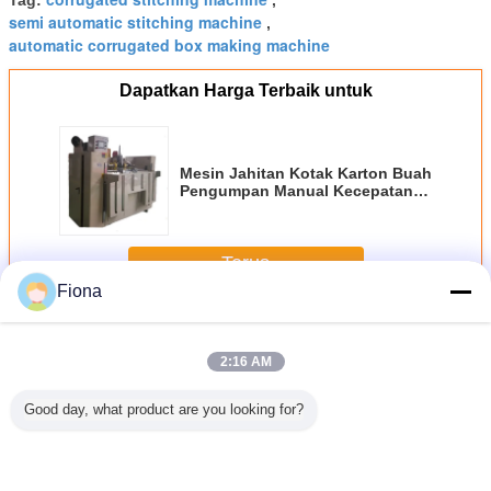
Tag:
,
semi automatic stitching machine
,
automatic corrugated box making machine
Dapatkan Harga Terbaik untuk
Mesin Jahitan Kotak Karton Buah
Pengumpan Manual Kecepatan
Tinggi
Terus
Fiona
Mesin Jahitan Kotak Karton
Lebih
2:16 AM
Good day, what product are you looking for?
 Kotak
Mesin Jahitan
Mesin Stapler
Seim auto Kotak
Semi Ot
titching
Kotak Karton PLC
Kotak Karton
Karton Jahitan
Ganda J
ine,
12kw Stapler
2000mm Semi
Mesin PLC
Kepala 