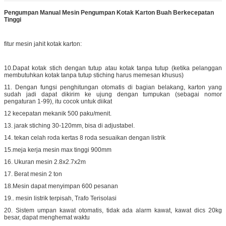
Pengumpan Manual Mesin Pengumpan Kotak Karton Buah Berkecepatan
Tinggi
fitur mesin jahit kotak karton:
10.Dapat kotak stich dengan tutup atau kotak tanpa tutup (ketika pelanggan
membutuhkan kotak tanpa tutup stiching harus memesan khusus)
11. Dengan fungsi penghitungan otomatis di bagian belakang, karton yang
sudah jadi dapat dikirim ke ujung dengan tumpukan (sebagai nomor
pengaturan 1-99), itu cocok untuk diikat
12 kecepatan mekanik 500 paku/menit.
13. jarak stiching 30-120mm, bisa di adjustabel.
14. tekan celah roda kertas 8 roda sesuaikan dengan listrik
15.meja kerja mesin max tinggi 900mm
16. Ukuran mesin 2.8x2.7x2m
17. Berat mesin 2 ton
18.Mesin dapat menyimpan 600 pesanan
19.. mesin listrik terpisah, Trafo Terisolasi
20. Sistem umpan kawat otomatis, tidak ada alarm kawat, kawat dics 20kg
besar, dapat menghemat waktu