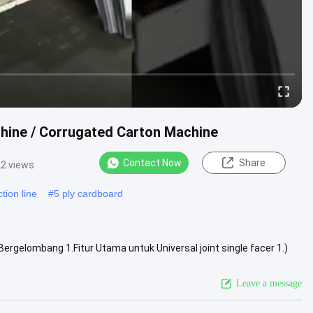
chine / Corrugated Carton Machine
Contact Now
Share
2 views
tion line
#
5 ply cardboard
ergelombang 1.Fitur Utama untuk Universal joint single facer 1.)
an 48CrMo...
View More
Leave a message