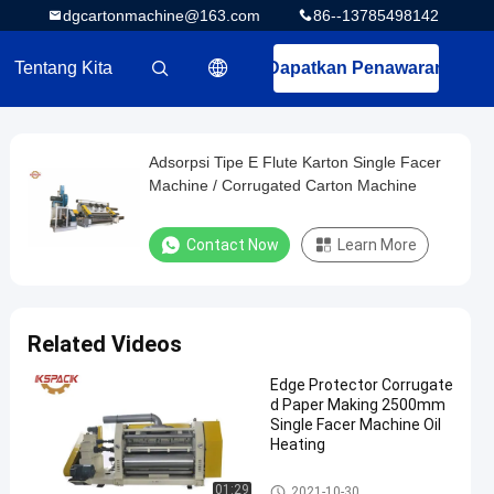
dgcartonmachine@163.com
86--13785498142
Tentang Kita
Dapatkan Penawaran
描述
Adsorpsi Tipe E Flute Karton Single Facer
Machine / Corrugated Carton Machine
Contact Now
Learn More
Related Videos
Edge Protector Corrugate
d Paper Making 2500mm
Single Facer Machine Oil
Heating
Garis Produksi Papan Bergelo
01:29
2021-10-30