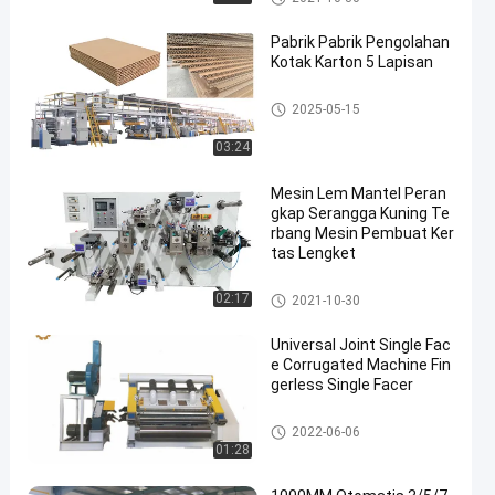
mbang
Pabrik Pabrik Pengolahan
Kotak Karton 5 Lapisan
Garis Produksi Papan Bergelo
2025-05-15
mbang
03:24
Mesin Lem Mantel Peran
gkap Serangga Kuning Te
rbang Mesin Pembuat Ker
tas Lengket
Garis Produksi Papan Bergelo
02:17
2021-10-30
mbang
Universal Joint Single Fac
e Corrugated Machine Fin
gerless Single Facer
Garis Produksi Papan Bergelo
2022-06-06
mbang
01:28