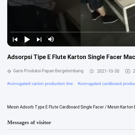
Adsorpsi Tipe E Flute Karton Single Facer Ma
Garis Produksi Papan Bergelombang
2021-10-30
2
#
corrugated carton production line
#
corrugated cardboard produc
Mesin Adsorb Type E Flute Cardboard Single Facer / Mesin Karton B
Rol bergelombang dengan diameter 320mm terbuat dari baja padu
Messages of visitor