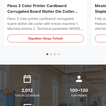
Flexo 3 Color Printer Cardbaord
Mesin
Corrugated Board Slotter Die Cutter
Stapl
Dengan Mesin Pisau
Flexo 3 color printer cardbaord corrugated
Fully a
board slotter die cutter with knives machine 1.
Featur
Machine photos 2. Technical parameter MODEL
stitchi
GSYM Series High Speed Printer Slotter PRINTER
control
COLOR 4 COLOR MNACHINE SIZE WALL BOARD
the ord
Dapatkan Harga Terbaik
TO WALL BOARD SIZE
can sto
2000/2200/2400/2600/2800/3000MM
servo m
MACHINE DESIGN SPEED 200PCS ...
2,012
100~120
TAHUN DIDIRIKAN
KARYAWAN