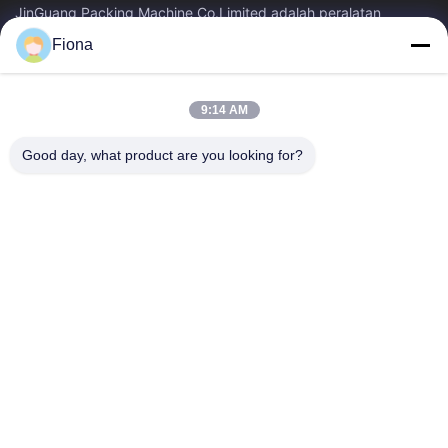
JinGuang Packing Machine Co.Limited adalah peralatan
pencetakan karton bergelombang profesional dan mesin terkait
Fiona
untuk produksi karton selama...
Tautan Cepat
9:14 AM
Rumah
Produk
Tentang Kami
Tur Pabrik
Good day, what product are you looking for?
Kontrol Kualitas
Hubungi Kami
Berita
Hubungi Kami
86--13785498142
86-317-5202033
dgcartonmachine@163.com