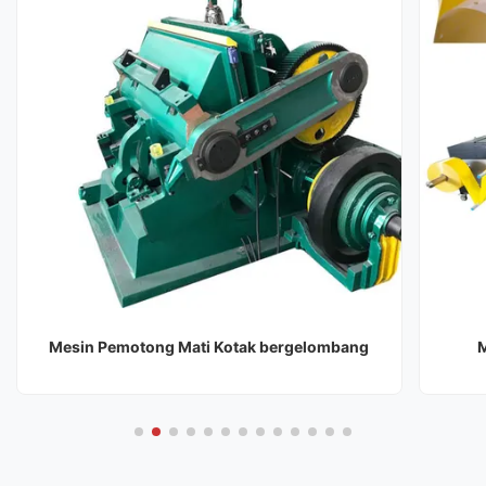
Mesin Pemotong Mati Kotak bergelombang
M