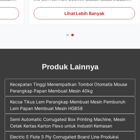
 hama
berkinerja tinggi yang dirancang untuk produksi
tinggi di
massal perangkap lengket kuning
Lihat Lebih Banyak
pertanian.Sistem mengintegrasikan beberapa
 ...
proses mekanis ke dalam satu alur kerja ...
Produk Lainnya
Kecepatan Tinggi Menempatkan Tombol Otomatis Mouse
Perangkap Papan Membuat Mesin 40kg
Kecoa Tikus Lem Perangkap Membuat Mesin Pembunuh
Lem Papan Membuat Mesin HG858
Semi Automatic Corrugated Box Printing Machine, Mesin
Cetak Kertas Karton Flexo untuk Industri Kemasan
Electric E Flute 5 Ply Corrugated Board Line Produksi