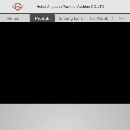
Hebei Jinguang Packing Machine CO.,LTD
Rumah
Produk
Tentang kami
Tur Pabrik
>>