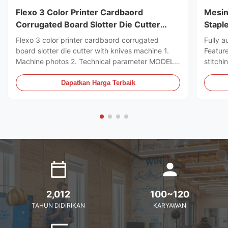
Flexo 3 Color Printer Cardbaord
Mesin
Corrugated Board Slotter Die Cutter
Stapl
Dengan Mesin Pisau
Flexo 3 color printer cardbaord corrugated
Fully a
board slotter die cutter with knives machine 1.
Featur
Machine photos 2. Technical parameter MODEL
stitchi
GSYM Series High Speed Printer Slotter PRINTER
control
COLOR 4 COLOR MNACHINE SIZE WALL BOARD
the ord
Dapatkan Harga Terbaik
TO WALL BOARD SIZE
can sto
2000/2200/2400/2600/2800/3000MM
servo m
MACHINE DESIGN SPEED 200PCS ...
2,012
100~120
TAHUN DIDIRIKAN
KARYAWAN