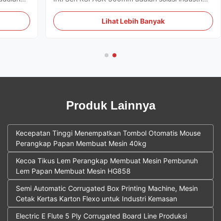
 hama
berkinerja tinggi yang dirancang untuk produksi
tinggi di
massal perangkap lengket kuning
Lihat Lebih Banyak
pertanian.Sistem mengintegrasikan beberapa
 ...
proses mekanis ke dalam satu alur kerja ...
Produk Lainnya
Kecepatan Tinggi Menempatkan Tombol Otomatis Mouse
Perangkap Papan Membuat Mesin 40kg
Kecoa Tikus Lem Perangkap Membuat Mesin Pembunuh
Lem Papan Membuat Mesin HG858
Semi Automatic Corrugated Box Printing Machine, Mesin
Cetak Kertas Karton Flexo untuk Industri Kemasan
Electric E Flute 5 Ply Corrugated Board Line Produksi