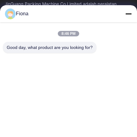
JinGuang Packing Machine Co.Limited adalah peralatan
pencetakan karton bergelombang profesional dan mesin terkait
Fiona
untuk produksi karton selama...
Tautan Cepat
8:46 PM
Rumah
Produk
Tentang Kami
Tur Pabrik
Good day, what product are you looking for?
Kontrol Kualitas
Hubungi Kami
Berita
Hubungi Kami
86--13785498142
86-317-5202033
dgcartonmachine@163.com