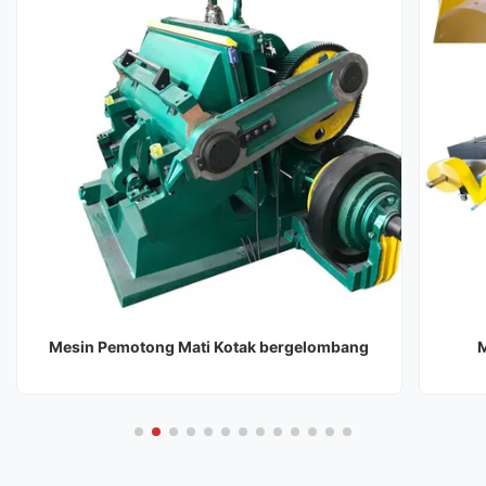
Mesin Pemotong Mati Kotak bergelombang
M