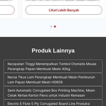
 hama
berkinerja tinggi yang dirancang untuk produksi
tinggi di
massal perangkap lengket kuning
Lihat Lebih Banyak
pertanian.Sistem mengintegrasikan beberapa
 ...
proses mekanis ke dalam satu alur kerja ...
Produk Lainnya
Kecepatan Tinggi Menempatkan Tombol Otomatis Mouse
Perangkap Papan Membuat Mesin 40kg
Kecoa Tikus Lem Perangkap Membuat Mesin Pembunuh
Lem Papan Membuat Mesin HG858
Semi Automatic Corrugated Box Printing Machine, Mesin
Cetak Kertas Karton Flexo untuk Industri Kemasan
Electric E Flute 5 Ply Corrugated Board Line Produksi