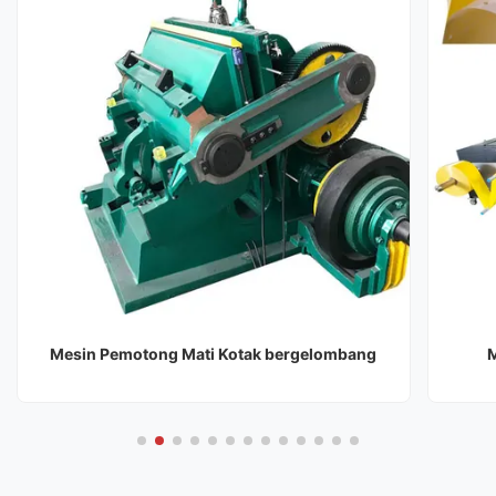
Mesin Pemotong Mati Kotak bergelombang
M