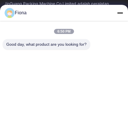
JinGuang Packing Machine Co.Limited adalah peralatan
pencetakan karton bergelombang profesional dan mesin terkait
Fiona
untuk produksi karton selama...
Tautan Cepat
6:50 PM
Rumah
Produk
Tentang Kami
Tur Pabrik
Good day, what product are you looking for?
Kontrol Kualitas
Hubungi Kami
Berita
Hubungi Kami
86--13785498142
86-317-5202033
dgcartonmachine@163.com