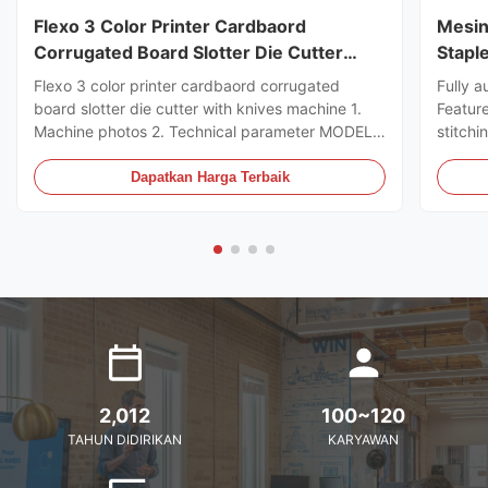
Flexo 3 Color Printer Cardbaord
Mesin
Corrugated Board Slotter Die Cutter
Stapl
Dengan Mesin Pisau
Flexo 3 color printer cardbaord corrugated
Fully a
board slotter die cutter with knives machine 1.
Featur
Machine photos 2. Technical parameter MODEL
stitchi
GSYM Series High Speed Printer Slotter PRINTER
control
COLOR 4 COLOR MNACHINE SIZE WALL BOARD
the ord
Dapatkan Harga Terbaik
TO WALL BOARD SIZE
can sto
2000/2200/2400/2600/2800/3000MM
servo m
MACHINE DESIGN SPEED 200PCS ...
2,012
100~120
TAHUN DIDIRIKAN
KARYAWAN