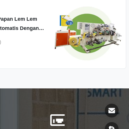
Papan Lem Lem
tomatis Dengan
uk Pancing Lem
us