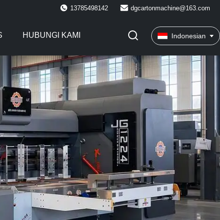
13785498142
dgcartonmachine@163.com
S
HUBUNGI KAMI
Indonesian