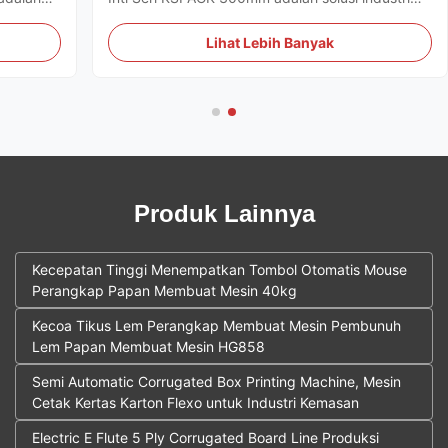
 hama
berkinerja tinggi yang dirancang untuk produksi
tinggi di
massal perangkap lengket kuning
Lihat Lebih Banyak
pertanian.Sistem mengintegrasikan beberapa
 ...
proses mekanis ke dalam satu alur kerja ...
Produk Lainnya
Kecepatan Tinggi Menempatkan Tombol Otomatis Mouse
Perangkap Papan Membuat Mesin 40kg
Kecoa Tikus Lem Perangkap Membuat Mesin Pembunuh
Lem Papan Membuat Mesin HG858
Semi Automatic Corrugated Box Printing Machine, Mesin
Cetak Kertas Karton Flexo untuk Industri Kemasan
Electric E Flute 5 Ply Corrugated Board Line Produksi