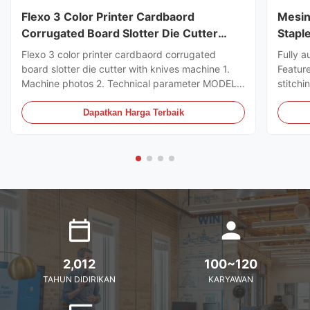
Flexo 3 Color Printer Cardbaord
Mesin
Corrugated Board Slotter Die Cutter
Stapl
Dengan Mesin Pisau
Flexo 3 color printer cardbaord corrugated
Fully a
board slotter die cutter with knives machine 1.
Featur
Machine photos 2. Technical parameter MODEL
stitchi
GSYM Series High Speed Printer Slotter PRINTER
control
COLOR 4 COLOR MNACHINE SIZE WALL BOARD
the ord
Dapatkan Harga Terbaik
TO WALL BOARD SIZE
can sto
2000/2200/2400/2600/2800/3000MM
servo m
MACHINE DESIGN SPEED 200PCS ...
2,012
100~120
TAHUN DIDIRIKAN
KARYAWAN