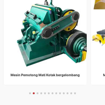
Mesin Pemotong Mati Kotak bergelombang
M