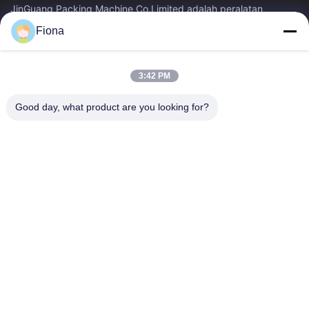
JinGuang Packing Machine Co.Limited adalah peralatan
pencetakan karton bergelombang profesional dan mesin terkait
Fiona
untuk produksi karton selama...
Tautan Cepat
3:42 PM
Rumah
Produk
Tentang Kami
Tur Pabrik
Good day, what product are you looking for?
Kontrol Kualitas
Hubungi Kami
Berita
Hubungi Kami
86--13785498142
86-317-5202033
dgcartonmachine@163.com